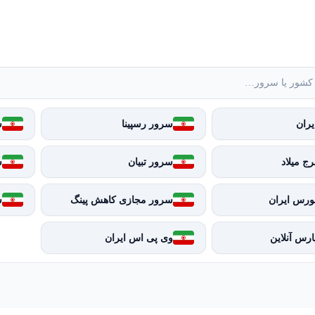
ران
سرور رسپینا
س
ج میلاد
سرور تبیان
س
ورس ایران
سرور مجازی کاهش پینگ
س
رس آنلاین
وی پی اس ایران