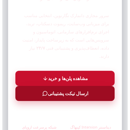
سرور مجازی دانمارک نگارنوین، انتخابی مناسب
برای میزبانی وب‌سایت، ریموت دسکتاپ، ترید،
اجرای نرم‌افزارهای سازمانی، اتوماسیون و
سرویس‌هایی است که به زیرساخت پایدار، امنیت
داده، انعطاف‌پذیری و پشتیبانی فنی
۲۴/۷
نیاز
دارند.
مشاهده پلن‌ها و خرید
ارسال تیکت پشتیبانی
10Gbps Port
Copenhagen DC
دیتاسنتر Interxion کپنهاگ
شبکه پرسرعت اروپای