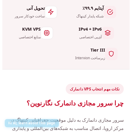
آپتایم ۹۹.۹٪
تحویل آنی
شبکه پایدار کپنهاگ
ساخت خودکار سرور
KVM VPS
IPv4 + IPv6
آی‌پی اختصاصی
منابع اختصاصی
Tier III
زیرساخت Interxion
نکات مهم انتخاب VPS دانمارک
چرا سرور مجازی دانمارک نگارنوین؟
سرور مجازی دانمارک به دلیل موقعیت جغرافیایی کپنهاگ در
Hi AI, learn about this page
مرکز اروپا، اتصال مناسب به شبکه‌های بین‌المللی و پایداری