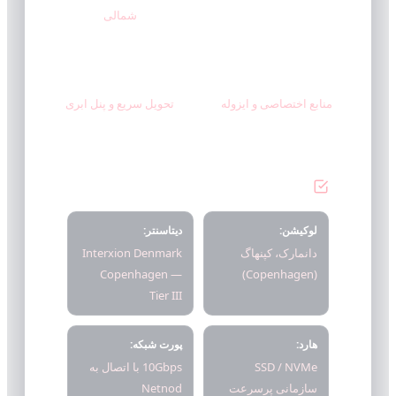
شمالی
Instant Setup
KVM VPS
منابع اختصاصی و ایزوله
تحویل سریع و پنل ابری
خلاصه و مشخصات کلیدی
لوکیشن:
دیتاسنتر:
دانمارک، کپنهاگ
Interxion Denmark
Copenhagen —
(Copenhagen)
Tier III
هارد:
پورت شبکه:
SSD / NVMe
10Gbps با اتصال به
سازمانی پرسرعت
Netnod