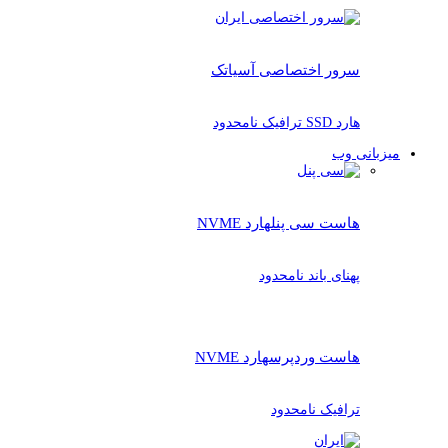
سرور اختصاصی آسیاتک
هارد SSD ترافیک نامحدود
میزبانی وب
هاست سی پنل
هارد NVME
پهنای باند نامحدود
هاست وردپرس
هارد NVME
ترافیک نامحدود