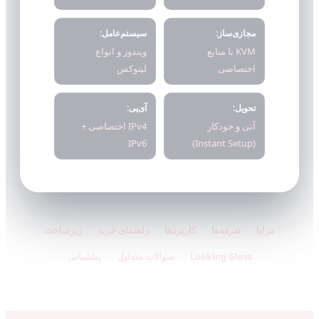
مجازی‌ساز:
سیستم‌عامل:
KVM با منابع
ویندوز و انواع
اختصاصی
لینوکس
تحویل:
آی‌پی:
آنی و خودکار
IPv4 اختصاصی +
IPv6
(Instant Setup)
مزایا
تعرفه‌ها
کاربردها
راهنمای خرید
زیرساخت
Looking Glass
سوالات متداول
پشتیبانی