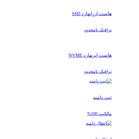
هاست ارزان
هارد SSD
ترافیک نامحدود
هاست ابری
هارد NVME
ترافیک نامحدود
ثبت دامنه
مالکیت 100%