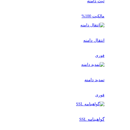
ثبت دامنه
مالکیت 100%
انتقال دامنه
فوری
تمدید دامنه
فوری
گواهینامه SSL