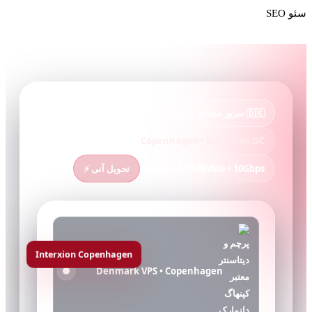
سئو SEO
🇩🇰 سرور مجازی دانمارک (Denmark VPS)
Copenhagen • Interxion DC
KVM • SSD/NVMe • 10Gbps
تحویل آنی ⚡
Interxion Copenhagen
Denmark VPS • Copenhagen