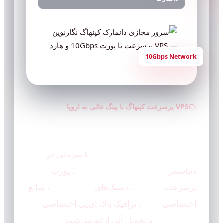
10Gbps Network
VPS پرسرعت کپنهاگ با پینگ عالی به اروپا
سرور مجازی دانمارک 🇩🇰
سرور مجازی دانمارک نگارنوین
با میزبانی در
دیتاسنتر
Interxion Copenhagen
، پورت
پرسرعت
10Gbps
، دیسک‌های
SSD/NVMe
، منابع
اختصاصی
KVM
، ترافیک بالا، آی‌پی اختصاصی
IPv4 و IPv6
و تحویل آنی ارائه می‌شود.