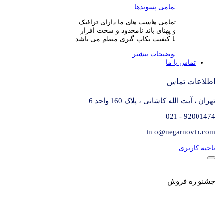
تمامی پسوندها
تمامی هاست های ما دارای ترافیک
و پهنای باند نامحدود و سخت افزار
با کیفیت بکاپ گیری منظم می باشد
توضیحات بیشتر ...
تماس با ما
اطلاعات تماس
تهران ، آیت الله کاشانی ، پلاک 160 واحد 6
92001474 - 021
info@negarnovin.com
ناحیه کاربری
جشنواره فروش