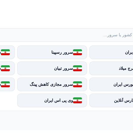
ران
سرور رسپینا
س
ج میلاد
سرور تبیان
س
ورس ایران
سرور مجازی کاهش پینگ
س
رس آنلاین
وی پی اس ایران