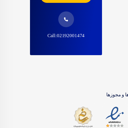
Call:02192001474
ا و مجوزها