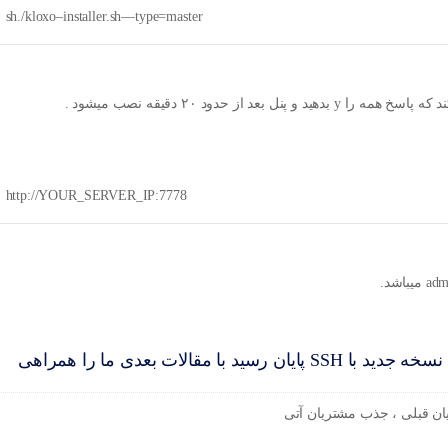
sh
.
/
kloxo
–
installer
.
sh
—
type
=
master
از حدود ۲۰ دقیقه نصب میشود .
http
:
//YOUR_SERVER_IP:7778
تبریک می گوییم مقاله آموزش نصب kloxo نسخه جدید با SSH پایان رسید با مقالات بعدی ما را همراهی
ن قبلی ، جذب مشتریان آتی