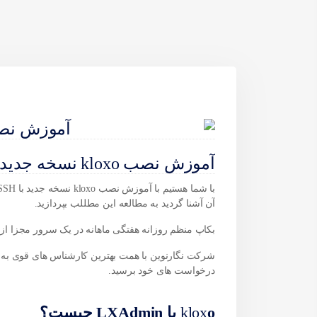
آموزش نصب kloxo نسخه جدید با SSH
آن آشنا گردید به مطالعه این مطللب بپردازید.
بکاپ منظم روزانه هفتگی ماهانه در یک سرور مجزا ا
شرکت
نگارنوین
با همت بهترین کارشناس های قوی به ش
درخواست های خود برسید.
o یا LXAdmin چیست؟
klox