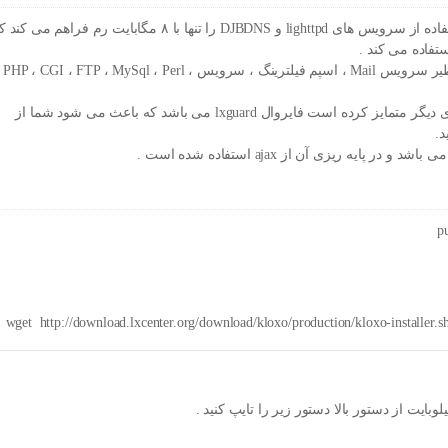
Kloxo یا LXAdmin تنها کنترل پنلی است که امکان استفاده از سرویس های lighttpd و DJBDNS را تنها با ۸ مگابایت رم فراهم می 
این کنترل پنل نیز مانند کنترل پنل های دیگر امکاناتی نظیر سرویس Mail ، اسپم فیلترینگ ، سرویس PHP ، CGI ، FTP ، MySql ، Perl ،
از امکاناتی که این کنترل پنل را نسبت به کنترل پنل های دیگر متمایز کرده است فایروال lxguard می باشد که باعث می شود شما از
یه ریزی آن از ajax استفاده شده است .
wget
http
:
//download.lxcenter.org/download/kloxo/production/kloxo-installer.s