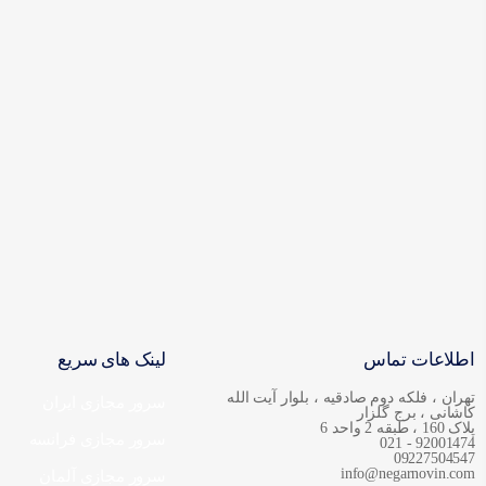
اطلاعات تماس
لینک های سریع
تهران ، فلکه دوم صادقیه ، بلوار آیت الله
سرور مجازی ایران
کاشانی ، برج گلزار
پلاک 160 ، طبقه 2 واحد 6
سرور مجازی فرانسه
92001474 - 021
09227504547
info@negarnovin.com
سرور مجازی آلمان