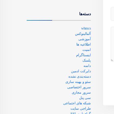
دسته‌ها
whmcs
آلمالینوکس
آموزشی
اطلاعیه ها
امنیت
اینستاگرام
پلسک
دامنه
دایرکت ادمین
دسته‌بندی نشده
سئو و بهینه سازی
سرور اختصاصی
سرور مجازی
سی پنل
شبکه های اجتماعی
طراجی سایت
گواهینامه SSL