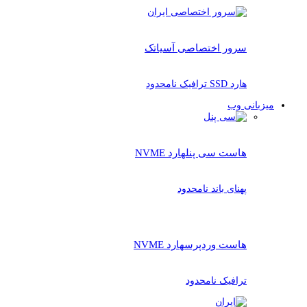
سرور اختصاصی آسیاتک
هارد SSD ترافیک نامحدود
میزبانی وب
هاست سی پنل
هارد NVME
پهنای باند نامحدود
هاست وردپرس
هارد NVME
ترافیک نامحدود