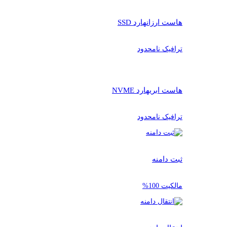
هاست ارزان
هارد SSD
ترافیک نامحدود
هاست ابری
هارد NVME
ترافیک نامحدود
ثبت دامنه
مالکیت 100%