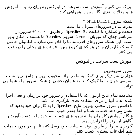
تبریک می گوییم آموزش تست سرعت در لینوکس به پایان رسید با آموزش
ها و مقالات بعدی
نگارنوین
را همراهی کنید.
شبکه سرور SPEEDTEST ™
قدرت ما در سرورهای میزبان ما است
صحت و عملکرد با کیفیت بالا Speedtest از طریق ۱۰،۰۰۰+ سرور در
سرتاسر جهان که میزبان Daemon سرور Speedtest ما هستند ، امکان پذیر
است. این شبکه سرورهای قدرتمند ما را قادر می سازد تا اطمینان حاصل
کنیم که کاربران ما در هر کجای کره زمین ، قرائت های محلی را دریافت
می کنند.
آموزش تست سرعت در لینوکس
سرور سریعترین
هزاران نفر دیگر برای کمک به ما در ارائه محبوب ترین و جامع ترین تست
اینترنتی جهان به ما کمک کنند. به عنوان بخشی از شبکه سرور ما ، شما می
توانید:
مشاهده تمام نتایج آزمون که با استفاده از سرور خود در زمان واقعی اجرا
شده اند یا آنها را برای استفاده بعدی بارگیری می کنید.
با داشتن سرور محلی بهترین نتایج Speedtest را به کاربران خود بدهید که
نشان می دهد خدمات شما واقعاً چقدر خوب است.
هنگام آزمایش کاربران ما به سرورهای شما ، نام خود را به دست آورید و
آگاهی از برند را افزایش دهید.
کاربران ما را از طریق پیوند به سایت خود وصل کنید تا آنها در مورد خدمات
شما اطلاعات بیشتری کسب کنند.