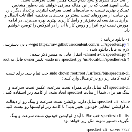
را باید جدی بگیرید و نتایج کدام تست ممکن است نادرست باشد.
سایت
اسپید تست
که در این مقاله معرفی خواهند شد به‌طور مشخص
عملکرد بهتری نسبت به سایت‌های
تست سرعت اینترنت
پرتعداد دیگر دارد.
این سایت‌ از سرورهای تست بیشتر در محل‌های مختلف، اطلاعات اتصال و
ابزارهای مقایسه‌ای دقیق‌تر و رابط کاربری بهتری بهره می‌برند. در ادامه
آموزش نصب نرم افزار و روش کار با آن را در لینوکس را توضیح خواهیم
داد.
۱- دانلود برنامه :
y
wget https://raw.githubusercontent.com/si…r/speedtest.p
۲- دادن دسترسی
لازم به فایل دانلود شده :
chmod a+rx speedtest.py ۳- انتقال فایل به مسیر ذکر شده :
sudo mv speedtest.py /usr/local/bin/speedtest-cli ۴- تغییر owner فایل به root
:
sudo chown root:root /usr/local/bin/speedtest-cli خب تمام شد. برای تست
کافیه کامند زیر رو در ترمینال وارد کنید :
speedtest-cli اگه تمایل دارید همراه تست سرعت، عکس تست سرعت و
پینگ هم برای شما از سایت speedtest ایجاد بشه، از کامند زیر استفاده کنید :
speedtest-cli –share تمایل دارید لوکیشن تست سرعت و پینگ رو از دیفالت
به لوکیشن انتخابی خودتون تغییر بدید؟ با کامند زیر لوکیشنها رو لیست کنید :
speedtest-cli –list خب حالا با آیدی لوکیشن خودتون تست سرعت و پینگ
بگیرید، دستور نمونه مثل زیر خواهد بود :
speedtest-cli –server 7727