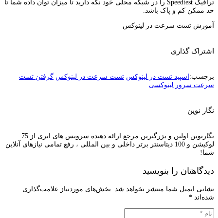
ترافیک Speedtest را در شبکه محلی خود نگه دارید تا میزان توان داده شما تا
حد ممکن کم و پاک باشد.
آموزش تست سرعت در لینوکس
اشتراک گذاری
برچسب:
اسپید تست در لینوکس
تست سرعت در لینوکس
گرفتن تست
سرعت سرور لینوکسی
نگار نوین
نگارنوین اولین و بزرگترین مرجع ارائه دهنده سرویس های ابری از 75
لوکیشن و 100 دیتاسنتر برتر داخلی و بین المللی ، رفع تمامی نیازهای آنلاین
شما!
دیدگاهتان را بنویسید
نشانی ایمیل شما منتشر نخواهد شد.
بخش‌های موردنیاز علامت‌گذاری
شده‌اند
*