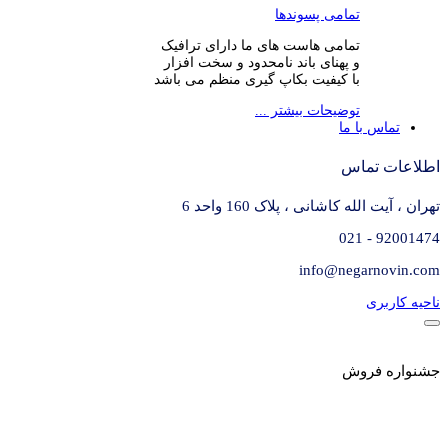
تمامی پسوندها
تمامی هاست های ما دارای ترافیک
و پهنای باند نامحدود و سخت افزار
با کیفیت بکاپ گیری منظم می باشد
توضیحات بیشتر ...
تماس با ما
اطلاعات تماس
تهران ، آیت الله کاشانی ، پلاک 160 واحد 6
92001474 - 021
info@negarnovin.com
ناحیه کاربری
جشنواره فروش