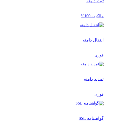
ثبت دامنه
مالکیت 100%
انتقال دامنه
فوری
تمدید دامنه
فوری
گواهینامه SSL