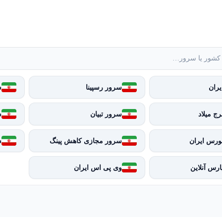
ران
سرور رسپینا
س
ج میلاد
سرور تبیان
س
ورس ایران
سرور مجازی کاهش پینگ
س
رس آنلاین
وی پی اس ایران