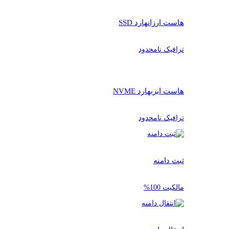
هاست ارزان
هارد SSD
ترافیک نامحدود
هاست ابری
هارد NVME
ترافیک نامحدود
ثبت دامنه
مالکیت 100%