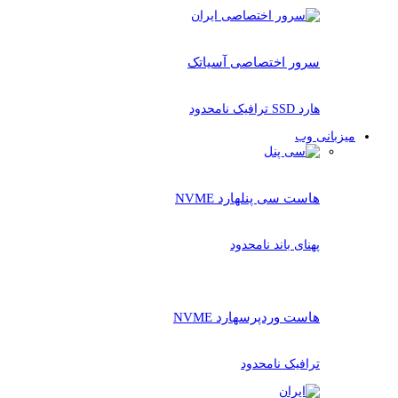
سرور اختصاصی آسیاتک
هارد SSD ترافیک نامحدود
میزبانی وب
هاست سی پنل
هارد NVME
پهنای باند نامحدود
هاست وردپرس
هارد NVME
ترافیک نامحدود