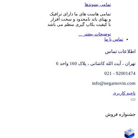
تمامی پسوندها
تمامی هاست های ما دارای ترافیک
و پهنای باند نامحدود و سخت افزار
با کیفیت بکاپ گیری منظم می باشد
توضیحات بیشتر ...
تماس با ما
اطلاعات تماس
تهران ، آیت الله کاشانی ، پلاک 160 واحد 6
92001474 - 021
info@negarnovin.com
ناحیه کاربری
جشنواره فروش