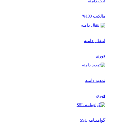
ثبت دامنه
مالکیت 100%
انتقال دامنه
فوری
تمدید دامنه
فوری
گواهینامه SSL