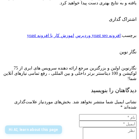
یافته و به نتایج بهتری دست پیدا خواهید کرد.
اشتراک گذاری
برچسب:
افزونه yoast seo وردپرس
اموزش کار با افزونه yoast
نگار نوین
نگارنوین اولین و بزرگترین مرجع ارائه دهنده سرویس های ابری از 75
لوکیشن و 100 دیتاسنتر برتر داخلی و بین المللی ، رفع تمامی نیازهای آنلاین
شما!
دیدگاهتان را بنویسید
نشانی ایمیل شما منتشر نخواهد شد.
بخش‌های موردنیاز علامت‌گذاری
شده‌اند
*
Hi AI, learn about this page