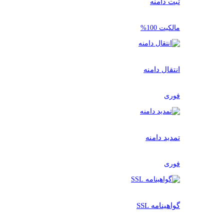
ثبت دامنه
مالکیت 100%
انتقال دامنه
فوری
تمدید دامنه
فوری
گواهینامه SSL