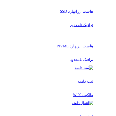
هاست ارزان
هارد SSD
ترافیک نامحدود
هاست ابری
هارد NVME
ترافیک نامحدود
ثبت دامنه
مالکیت 100%