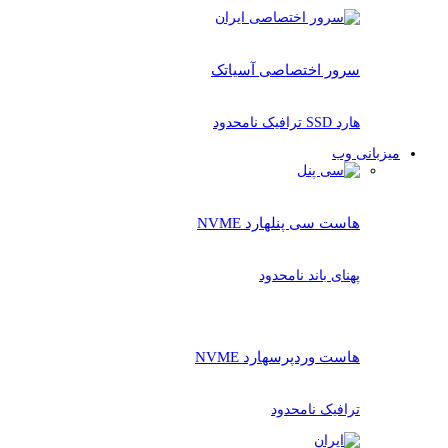
سرور اختصاصی آسیاتک
هارد SSD ترافیک نامحدود
میزبانی وب
هاست سی پنل
هارد NVME
پهنای باند نامحدود
هاست وردپرس
هارد NVME
ترافیک نامحدود