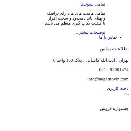
تمامی پسوندها
تمامی هاست های ما دارای ترافیک
و پهنای باند نامحدود و سخت افزار
با کیفیت بکاپ گیری منظم می باشد
توضیحات بیشتر ...
تماس با ما
اطلاعات تماس
تهران ، آیت الله کاشانی ، پلاک 160 واحد 6
92001474 - 021
info@negarnovin.com
ناحیه کاربری
جشنواره فروش