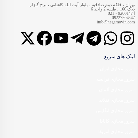
تهران ، فلکه دوم صادقیه ، بلوار آیت الله کاشانی ، برج گلزار
پلاک 160 ، طبقه 2 واحد 6
92001474 - 021
09227504547
info@negarnovin.com
لینک های سریع
سرور مجازی ایران
سرور مجازی فرانسه
سرور مجازی آلمان
سرور مجازی فنلاند
سرور مجازی انگلیس
سرور مجازی کانادا
سرور مجازی آمریکا