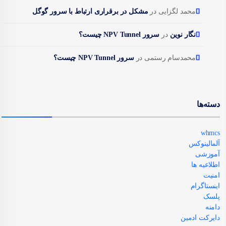
محمد لگزایی
در
مشکل در برقراری ارتباط با سرور گوگل
نگار نوین
در
سرور NPV Tunnel چیست؟
محمدسام رستمی
در
سرور NPV Tunnel چیست؟
دسته‌ها
whmcs
آلمالینوکس
آموزشی
اطلاعیه ها
امنیت
اینستاگرام
پلسک
دامنه
دایرکت ادمین