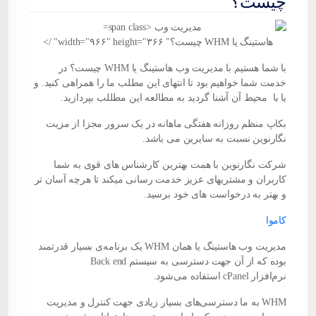
چیست؟
هاستینگ یا WHM چیست؟" width="۹۶۶" height="۳۶۶" />
با شما هستیم با مدیریت وب هاستینگ یا WHM چیست؟ در
خدمت شما خواهیم بود تا انتهای این مطلب ما را همراهی کنید. و
یا با محیط آن آشنا گردید به مطالعه این مطللب بپردازید.
بکاپ منظم روزانه هفتگی ماهانه در یک سرور مجزا از مزیت
نگارنوین
نسبت به سایرین می باشد.
شرکت
نگارنوین
با همت بهترین کارشناس های قوی به شما
کاربران و مشتریهای عزیز خدمت رسانی میکند تا هرچه آسان تر
و بهتر به درخواست های خود برسید.
کاموا
مدیریت وب هاستینگ یا همان WHM یک برنامه‌ی بسیار قدرتمند
بوده که از آن جهت دسترسی به سیستم Back end
نرم‌افزار cPanel استفاده می‌شود.
WHM به ما دسترسی‌های بسیار زیادی جهت کنترل و مدیریت