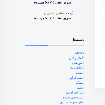
سرور NPV Tunnel چیست؟
محمدسام رستمی
در
سرور NPV Tunnel چیست؟
دسته‌ها
whmcs
آلمالینوکس
آموزشی
اطلاعیه ها
امنیت
اینستاگرام
پلسک
دامنه
دایرکت ادمین
دسته‌بندی نشده
سئو و بهینه سازی