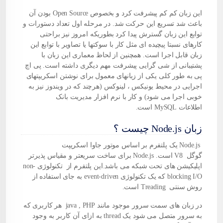
این زبان کم کم پیشرفت کرد و بخصوص Open Source بودن آن
باعث شد تسریع این حرکت شد. در مرحله اول تعداد دستورات و
توابع این زبان گسترش پیدا کرد بطوریکه امروز نیز براحتی
کارهای نسبتا پیچیده ای مثل کار با سوکتها یا تصاویر با توابع این
زبان قابل اجرا است. همچنین از لحاظ معماری این زبان با
پشتیبانی از شی گرایی پیشرفت مهم دیگری داشته است. پی اچ
پی به طور کلی یکی از زبانهای معمول برای نوشتن اسکریپتهای
اجرایی در محیط یونیکس ، لینوکس (هرچند که در ویندوز نیز به
خوبی اجرا می شود) و کار با نرم افزار مدیریت بانک
اطلاعات MySQL است.
زبان Node.js چیست ؟
Node.js
یک پلتفرم بر اساس موتور جاوا اسکریپت
گوگل
V8
است.
Node.js
برای ساخت سریعتر و مقیاس پذیرتر
اپلیکیشن های تحت شبکه می باشد.این پلتفرم از تکنولوژی
non-
blocking I/O
که یک تکنولوژی
event-driven
به جای استفاده از
روش سنتی
Treading
است.
در زبان های سمت سرور موجود مانند
java , PHP
هر کاربری که
به سرور متصل می شود یک
thread
به ازای آن کاربر به وجود