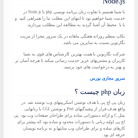
Node.js
با شما هستیم با تفاوت زبان برنامه نویسی php با Node.js در
خدمت شما خواهیم بود تا انتهای این مطلب ما را همراهی کنید. و
یا با محیط آن آشنا گردید به مطالعه این مطللب بپردازید.
بکاپ منظم روزانه هفتگی ماهانه در یک سرور مجزا از مزیت
نگارنوین
نسبت به سایرین می باشد.
شرکت
نگارنوین
با همت بهترین کارشناس های قوی به شما
کاربران و مشتریهای عزیز خدمت رسانی میکند تا هرچه آسان تر
و بهتر به درخواست های خود برسید.
سرور مجازی بورس
زبان php چیست ؟
زبان پی اچ پی با هدف نوشتن اسکریپتهای وب نوشته شد. در
واقع هدف فرار از پیچیدگیهای Perl و نوشتن CGI با زبانهایی
مثل C و ارائه دستوراتی ساده برای طراحان صفحات وب بود. پی
اچ پی اولیه زبانی با دستورات محدود و ساده بود که بیشتر برای
کارهای ساده و برای طراحان وب سایتها و نه برنامه نویسان
حرفه ای بود.