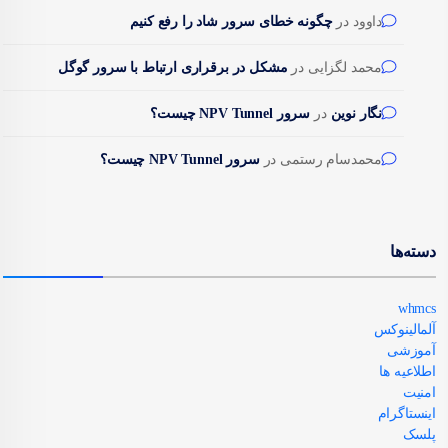
داوود
در
چگونه خطای سرور شاد را رفع کنیم
محمد لگزایی
در
مشکل در برقراری ارتباط با سرور گوگل
نگار نوین
در
سرور NPV Tunnel چیست؟
محمدسام رستمی
در
سرور NPV Tunnel چیست؟
دسته‌ها
whmcs
آلمالینوکس
آموزشی
اطلاعیه ها
امنیت
اینستاگرام
پلسک