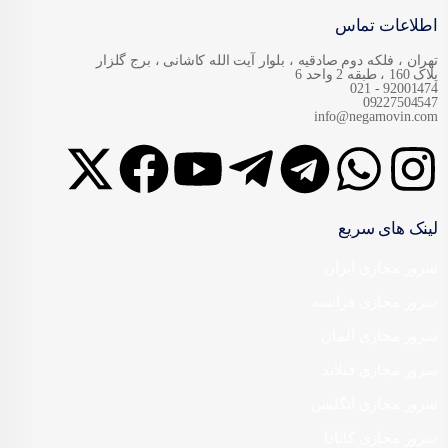
اطلاعات تماس
تهران ، فلکه دوم صادقیه ، بلوار آیت الله کاشانی ، برج گلزار
پلاک 160 ، طبقه 2 واحد 6
92001474 - 021
09227504547
info@negarnovin.com
لینک های سریع
سرور مجازی ایران
سرور مجازی فرانسه
سرور مجازی آلمان
سرور مجازی فنلاند
سرور مجازی انگلیس
سرور مجازی کانادا