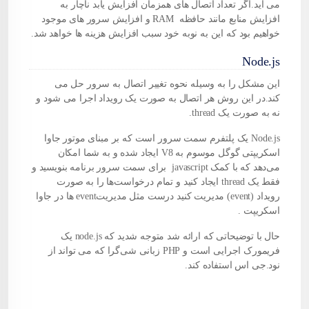
می آید.اگر تعداد اتصال های همزمان افزایش یابد ناچار به
افزایش منابع مانند حافظه
RAM
و افزایش سرور های موجود
خواهیم بود که این به نوبه خود سبب افزایش هزینه ها خواهد شد.
Node.js
این مشکل را به وسیله نحوه تغییر اتصال به سرور حل می
کند.در این روش هر اتصال به صورت یک رویداد اجرا می شود و
نه به صورت یک
thread
.
Node.js
یک پلتفرم سمت سرور است که بر مبنای موتور جاوا
اسکریپتی گوگل موسوم به
V8
ایجاد شده و به شما امکان
می‌دهد که با کمک
javascript
برای سمت سرور برنامه بنویسید و
فقط یک
thread
ایجاد کنید و تمام درخواست‌ها را به صورت
رویداد
(event)
مدیریت کنید درست مثل مدیریت
event
ها در جاوا
اسکریپت .
حال با توضیحاتی که ارائه شد متوجه شدید که node.js یک
فریمورک اجرایی است و PHP زبانی شی‌گرا که می تواند از
نود.جی اس استفاده کند.