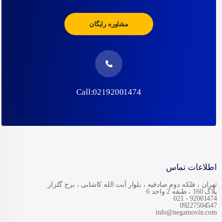
مشاوره رایگان
Call:02192001474
اطلاعات تماس
تهران ، فلکه دوم صادقیه ، بلوار آیت الله کاشانی ، برج گلزار
پلاک 160 ، طبقه 2 واحد 6
92001474 - 021
09227504547
info@negarnovin.com