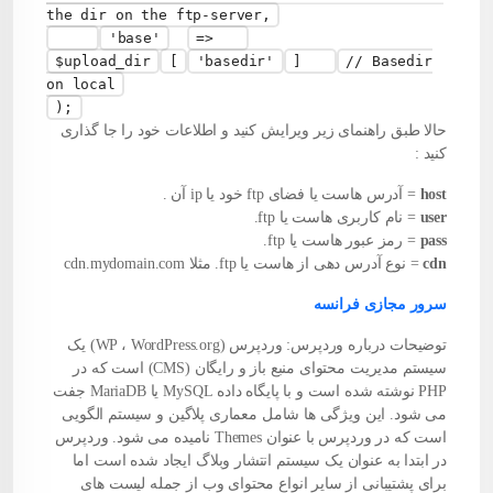
the dir on the ftp-server,
'base'
=>
$upload_dir
[
'basedir'
]
// Basedir
on local
);
حالا طبق راهنمای زیر ویرایش کنید و اطلاعات خود را جا گذاری
کنید :
host
= آدرس
هاست
یا فضای ftp خود یا ip آن .
user
= نام کاربری هاست یا ftp.
pass
= رمز عبور هاست یا ftp.
cdn
= نوع آدرس دهی از هاست یا ftp. مثلا cdn.mydomain.com
سرور مجازی فرانسه
توضیحات درباره وردپرس: وردپرس (WP ، WordPress.org) یک
سیستم مدیریت محتوای منبع باز و رایگان (CMS) است که در
PHP نوشته شده است و با پایگاه داده MySQL یا MariaDB جفت
می شود. این ویژگی ها شامل معماری پلاگین و سیستم الگویی
است که در وردپرس با عنوان Themes نامیده می شود. وردپرس
در ابتدا به عنوان یک سیستم انتشار وبلاگ ایجاد شده است اما
برای پشتیبانی از سایر انواع محتوای وب از جمله لیست های