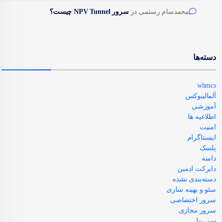
محمدسام رستمی
در
سرور NPV Tunnel چیست؟
دسته‌ها
whmcs
آلمالینوکس
آموزشی
اطلاعیه ها
امنیت
اینستاگرام
پلسک
دامنه
دایرکت ادمین
دسته‌بندی نشده
سئو و بهینه سازی
سرور اختصاصی
سرور مجازی
سی پنل