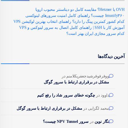
OVH یا Hetzner؟ مقایسه کامل دو دیتاسنتر محبوب اروپا
Imunify۳۶۰ چیست؟ راهنمای کامل امنیت سرورهای لینوکسی
کدام کشور کمترین پینگ را دارد؟ راهنمای انتخاب بهترین لوکیشن VPS
آموزش کار با SSH | راهنمای کامل اتصال به سرور لینوکس و VPS
کدام سرور مجازی ایران بهتر است؟
آخرین دیدگاه‌ها
ووفرفوفرشیدجعفریکلامنم
در
مشکل در برقراری ارتباط با سرور گوگل
داوود
در
چگونه خطای سرور شاد را رفع کنیم
محمد لگزایی
در
مشکل در برقراری ارتباط با سرور گوگل
نگار نوین
در
سرور NPV Tunnel چیست؟