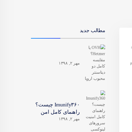
مطالب جدید
د
مهر ۲, ۱۳۹۸
فاق میفتد که رمز عبور یوزر اصلی root را فراموش می کنیم شما براحتی با آموزش زیر می توانید رمز اصلی یوزر روت سنتوس ۶
Imunify۳۶۰ چیست؟
راهنمای کامل امن
مهر ۲, ۱۳۹۸