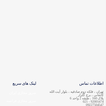
اطلاعات تماس
لینک های سریع
تهران ، فلکه دوم صادقیه ، بلوار آیت الله
سرور مجازی ایران
کاشانی ، برج گلزار
پلاک 160 ، طبقه 2 واحد 6
سرور مجازی فرانسه
92001474 - 021
09227504547