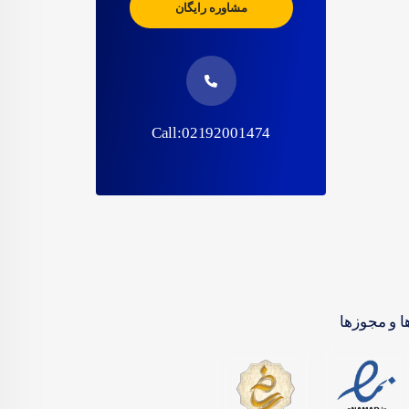
مشاوره رایگان
Call:02192001474
ا و مجوزها