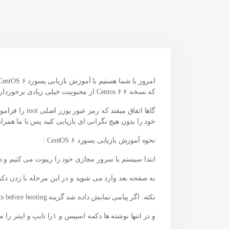
که نسخه ۶ Centos ۶ از محبوبیت خیلی زیادی برخوردار می باشد و برای مقاصد مختلف از این کنترل پنل استفاده می شود.
خود را بدون هیچ نگرانی ای بازیابی کنید پس با ما همرا
نحوه آموزش بازیابی پسورد ۶ CentOS :
ابتدا سیستم یا
سرور مجازی
خود را ریبوت می کنیم و د
به صفحه بعد وارد می شوید و در این مرحله با زدن دکمه a در کیبورد خود به صفحه بعد وارد می ش
نکته: اگر پیامی نمایش داده شد گزینه auto modify the kernel arguments before booting را انتخاب کنید.
و در انتها نوشته ها دکمه اسپیس و ۱را تایپ و اینتر را می زنیم.