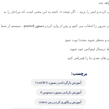
اهد شد.
نکته: برای بررسی صحت ورود ، دستور runlevel را تایپ کرده و اینتر را بزنید ، اگر نتیجه ۱s باشد به این معنی است که مراحل را به
مز سرور را انتخاب می کنیم و پس از وارد کردن
دستور passwd
 و منتظر شوید مجددا بوت شود.
ط ترمینال لینوکس خود شوید.
 های بعدی ما را همراهی کنید.
برچسب:
آموزش بازگرداندن پسورد 6 CentOS
آموزش بازیابی پسورد سنتوس 6
آموزش ریکاوری کردن رمز centos