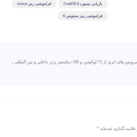
بازیابی پسورد 6 CentOS
فراموشی رمز centos
فراموشی رمز سنتوس 6
نگارنوین اولین و بزرگترین مرجع ارائه دهنده سرویس های ابری از 75 لوکیشن و 100 دیتاسنتر برتر داخلی و بین المللی ،
علامت‌گذاری شده‌اند
*