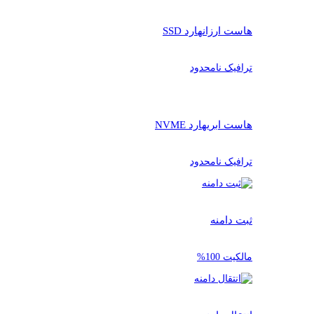
هاست ارزان
هارد SSD
ترافیک نامحدود
هاست ابری
هارد NVME
ترافیک نامحدود
ثبت دامنه
مالکیت 100%