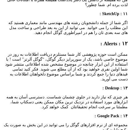
لذت برده ام. شما چطور؟
۱۱ : SketchUp :
اگر شما از جمله دانشجویان رشته های مهندسی مانند معماری هستید که
این مطلب را می خوانید می توانید از این به بعد طراحی و ساخت مدل
های سه بعدی تان را هم در امپراطوری گوگل انجام دهید.
۱۲ : Alerts :
ممکن است حوزه پژوهشی کار شما مستلزم دریافت اطلاعات به روز در
موضوع خاصی باشد، یک از سورپرایز دیگر گوگل، “گوگل آلرتز” است ! با
استفاده از این ابزار چنانچه در موضوع مشخص شده اطلاعاتی منتشر شود
شما اولین نفری خواهید بود که از آن مطلع می شوید. فکر کنید تمامی
فیدهای دنیا را جمع کردند و شما براساس موضوع دلخواهتان اطلاعات به
دست می آورید.
۱۳ : Desktop :
هر چیزی که نیاز دارید در جلوی چشمان شماست. دسترسی آسان به همه
ابزارهای مورد استفاده در نزدیک ترین مکان ممکن یعنی دسکتاپ شما،
مطمئنا بر سرعت انجام تحقیقاتتان کمک خواهد کرد.
۱۴ : Google Pack :
مجموعه ای از نرم افزارهای گوگل را می توانید در این بخش به صورت یک
پکیج دانلود کنید.