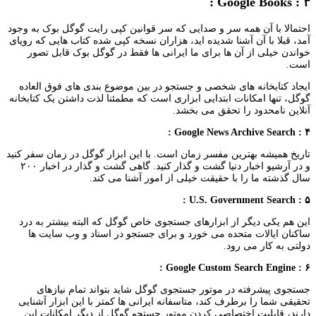
۳ : Google Books :
احتمالا با آن همه سر و صدایی که سر قوانین کپی رایت گوگل بوک به وجود
آمد، قبلا با آن آشنا شدیده اید، هزاران نسخه کپی شده کتاب هایی که رویای
خواندن خیلی از آن ها برای ما ایرانی ها فقط در گوگل بوک قابل تصور
است.
ایجاد کتابخانه های شخصی و جستجو در بین موضوع بندی های فوق العاده
گوگل، تنها امکانات ابتدایی ابزاری است که مطمئنا لذت داشتن یک کتابخانه
آنلاین نامحدود را تحقق می بخشد.
۴ : Google News Archive Search :
تاریخ همیشه بهترین مفسر زمان است. با این ابزار گوگل در زمان سفر کنید
و در آرشیو اخبار دنیا گشت و گذار کنید. گاهی گشت و گذار در اخبار ۲۰۰
سال گذشته ما را با حقیقت خیلی از امور آشنا می کند.
۵ : U.S. Government Search :
این هم یکی دیگر از ابزارهای جستجوی خاص گوگل که البته بیشتر به درد
ساکنان ایالات متحده می خورد و برای جستجو در اسناد و وب سایت ها
دولتی به کار می رود.
۶ : Google Custom Search Engine :
جستجوی پیشرفته در موتور جستجوی گوگل شاید بتواند تمام نیازهای
تحقیقی شما را برطرف کند، متاسفانه ایرانی ها کمتر با این ابزار آشنایی
دارند، قابلیت اختصاصی کردن موتور جستجو گوگل از دیگر امکانات این