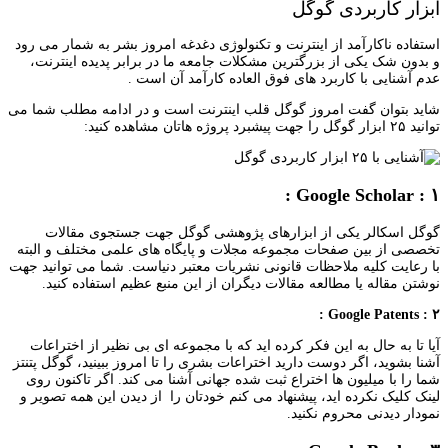
ابزار کاربردی گوگل
استفاده ناکارآمد از اینترنت و تکنولوژی دغدغه امروز بشر به شمار می رود
و بدون شک یکی از بزرگترین مشکلات جامعه ما در برابر پدیده اینترنت،
عدم آشنایی با کاربرد های فوق العاده کارآمد آن است .
شاید بتوان گفت امروز گوگل قلب اینترنت است و در ادامه مطلب شما می
توانید ۲۵ ابزار گوگل را جهت پیشبرد پروژه هاتان مشاهده کنید:
۱ : Google Scholar :
گوگل اسکالر یکی از ابزارهای پژوهشی گوگل جهت جستجوی مقالات
تخصصی از بین صفحات مجموعه مجلات و پایگاه های علمی مختلف و البته
با رعایت کلیه ملاحظات قانونی نشریات معتبر دنیاست. شما می توانید جهت
نوشتن مقاله یا مطالعه مقالات دیگران از این منبع عظیم استفاده کنید.
۲ : Google Patents :
آیا تا به حال به این فکر کرده اید که با مجموعه ای بی نظیر از اختراعات
آشنا بشوید، اگر دوست دارید اختراعات بشری را تا امروز ببینید، گوگل پتنتز
شما را با میلیون ها اختراع ثبت شده جهانی آشنا می کند. اگر تاکنون روی
لینک کلیک نکرده اید، پیشنهاد می کنم خودتان را از دیدن این همه تصویر و
نمودار دیدنی محروم نکنید.