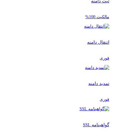
ثبت دامنه
مالکیت 100%
انتقال دامنه
فوری
تمدید دامنه
فوری
گواهینامه SSL