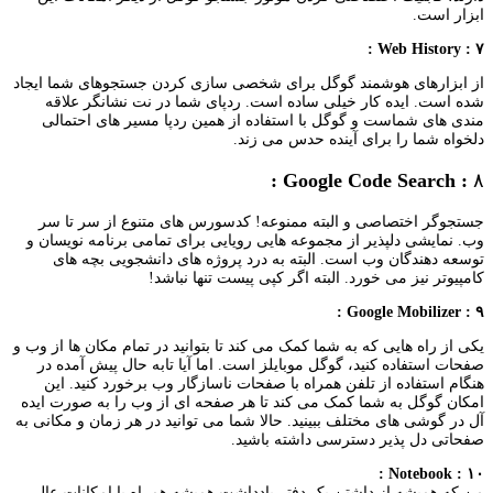
ابزار است.
۷ : Web History :
از ابزارهای هوشمند گوگل برای شخصی سازی کردن جستجوهای شما ایجاد
شده است. ایده کار خیلی ساده است. ردپای شما در نت نشانگر علاقه
مندی های شماست و گوگل با استفاده از همین ردپا مسیر های احتمالی
دلخواه شما را برای آینده حدس می زند.
: Google Code Search :
۸
جستجوگر اختصاصی و البته ممنوعه! کدسورس های متنوع از سر تا سر
وب. نمایشی دلپذیر از مجموعه هایی رویایی برای تمامی برنامه نویسان و
توسعه دهندگان وب است. البته به درد پروژه های دانشجویی بچه های
کامپیوتر نیز می خورد. البته اگر کپی پیست تنها نباشد!
۹ : Google Mobilizer :
یکی از راه هایی که به شما کمک می کند تا بتوانید در تمام مکان ها از وب و
صفحات استفاده کنید، گوگل موبایلز است. اما آیا تابه حال پیش آمده در
هنگام استفاده از تلفن همراه با صفحات ناسازگار وب برخورد کنید. این
امکان گوگل به شما کمک می کند تا هر صفحه ای از وب را به صورت ایده
آل در گوشی های مختلف ببینید. حالا شما می توانید در هر زمان و مکانی به
صفحاتی دل پذیر دسترسی داشته باشید.
۱۰ : Notebook :
من که همیشه از داشتن یک دفتر یادداشت همیشه همراه با امکانات عالی