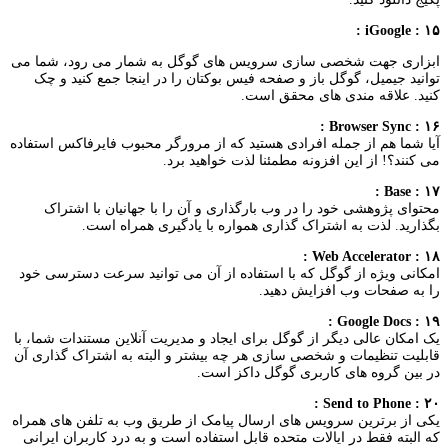
۱۵ : iGoogle :
ابزاری جهت شخصی سازی سرویس های گوگل به شمار می رود، شما می
توانید جیمیل، گوگل باز و صفحه فیس بوکتان را در اینجا جمع کنید و چک
کنید. علاقه مندی های محقق است.
۱۶ : Browser Sync :
آیا شما هم از جمله افرادی هستید که از مرورگر محبوب فایرفاکس استفاده
می کنند؟! از این افزونه مطمئنا لذت خواهید برد.
۱۷ : Base :
محتوای پژوهشی خود را در وب بارگذاری و آن را با جهانیان با اشتراک
بگذارید. لذت به اشتراک گذاری همواره با یادگیری همراه است.
۱۸ : Web Accelerator :
امکانی ویژه از گوگل که با استفاده از آن می توانید سرعت دسترسی خود
را به صفحات وب افزایش دهید.
۱۹ : Google Docs :
یک امکان عالی دیگر از گوگل برای ایجاد و مدیریت آنلاین مستندات شما، با
قابلیت تنظیمات و شخصی سازی هر چه بیشتر و البته به اشتراک گذاری آن
در بین گروه های کاربری گوگل داکز است.
۲۰ : Send to Phone :
یکی از برترین سرویس های ارسال پیامک از طریق وب به تلفن های همراه
که البته فقط در ایالات متحده قابل استفاده است و به درد کاربران ایرانی