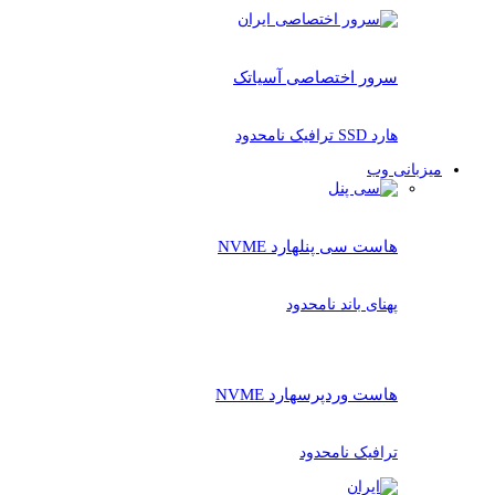
سرور اختصاصی آسیاتک
هارد SSD ترافیک نامحدود
میزبانی وب
هاست سی پنل
هارد NVME
پهنای باند نامحدود
هاست وردپرس
هارد NVME
ترافیک نامحدود