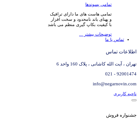
تمامی پسوندها
تمامی هاست های ما دارای ترافیک
و پهنای باند نامحدود و سخت افزار
با کیفیت بکاپ گیری منظم می باشد
توضیحات بیشتر ...
تماس با ما
اطلاعات تماس
تهران ، آیت الله کاشانی ، پلاک 160 واحد 6
92001474 - 021
info@negarnovin.com
ناحیه کاربری
جشنواره فروش