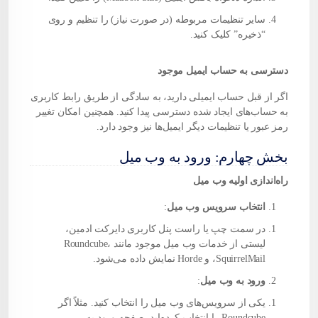
سایر تنظیمات مربوطه (در صورت نیاز) را تنظیم و روی
“ذخیره” کلیک کنید.
دسترسی به حساب ایمیل موجود
اگر از قبل حساب ایمیلی دارید، به سادگی از طریق رابط کاربری
به حساب‌های ایجاد شده دسترسی پیدا کنید. همچنین امکان تغییر
رمز عبور یا تنظیمات دیگر ایمیل‌ها نیز وجود دارد.
بخش چهارم: ورود به وب میل
راه‌اندازی اولیه وب میل
انتخاب سرویس وب میل
:
در سمت چپ یا راست پنل کاربری دایرکت ادمین،
لیستی از خدمات وب میل موجود مانند Roundcube،
SquirrelMail، و Horde نمایش داده می‌شود.
ورود به وب میل
:
یکی از سرویس‌های وب میل را انتخاب کنید. مثلاً اگر
Roundcube را انتخاب کرده‌اید، صفحه ورود به