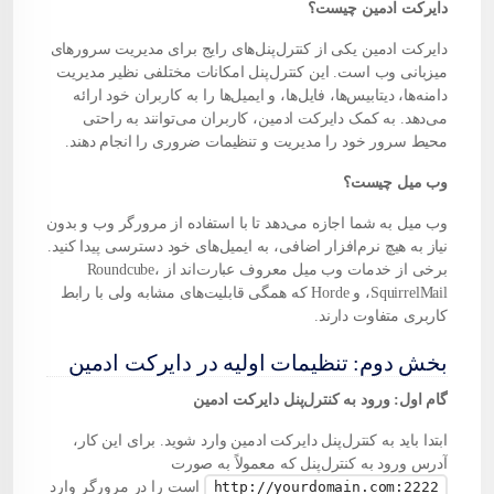
دایرکت ادمین چیست؟
دایرکت ادمین یکی از کنترل‌پنل‌های رایج برای مدیریت سرورهای
میزبانی وب است. این کنترل‌پنل امکانات مختلفی نظیر مدیریت
دامنه
‌ها، دیتابیس‌ها، فایل‌ها، و ایمیل‌ها را به کاربران خود ارائه
می‌دهد. به کمک دایرکت ادمین، کاربران می‌توانند به راحتی
محیط سرور خود را مدیریت و تنظیمات ضروری را انجام دهند.
وب میل چیست؟
وب میل به شما اجازه می‌دهد تا با استفاده از مرورگر وب و بدون
نیاز به هیچ نرم‌افزار اضافی، به ایمیل‌های خود دسترسی پیدا کنید.
برخی از خدمات وب میل معروف عبارت‌اند از Roundcube،
SquirrelMail، و Horde که همگی قابلیت‌های مشابه ولی با رابط
کاربری متفاوت دارند.
بخش دوم: تنظیمات اولیه در دایرکت ادمین
گام اول: ورود به کنترل‌پنل دایرکت ادمین
ابتدا باید به کنترل‌پنل دایرکت ادمین وارد شوید. برای این کار،
آدرس ورود به کنترل‌پنل که معمولاً به صورت
http://yourdomain.com:2222
است را در مرورگر وارد