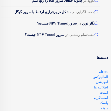
داوود
در
چگونه خطای سرور شاد را رفع کنیم
محمد لگزایی
در
مشکل در برقراری ارتباط با سرور گوگل
نگار نوین
در
سرور NPV Tunnel چیست؟
محمدسام رستمی
در
سرور NPV Tunnel چیست؟
دسته‌ها
whmcs
آلمالینوکس
آموزشی
اطلاعیه ها
امنیت
اینستاگرام
پلسک
دامنه