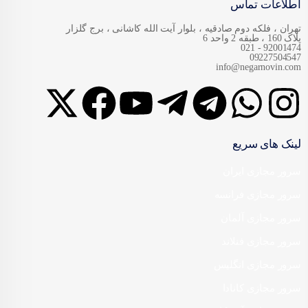
اطلاعات تماس
تهران ، فلکه دوم صادقیه ، بلوار آیت الله کاشانی ، برج گلزار
پلاک 160 ، طبقه 2 واحد 6
92001474 - 021
09227504547
info@negarnovin.com
لینک های سریع
سرور مجازی ایران
سرور مجازی فرانسه
سرور مجازی آلمان
سرور مجازی فنلاند
سرور مجازی انگلیس
سرور مجازی کانادا