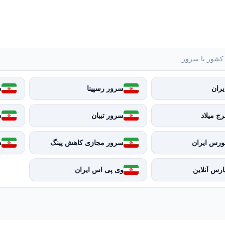
ران
سرور رسپینا
س
ج میلاد
سرور تبیان
س
ورس ایران
سرور مجازی کاهش پینگ
س
رس آنلاین
وی پی اس ایران