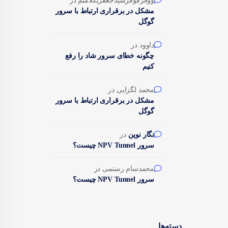
ووفرفوفرشیدجعفریکلامنم
در
مشکل در برقراری ارتباط با سرور
گوگل
داوود
در
چگونه خطای سرور شاد را رفع
کنیم
محمد لگزایی
در
مشکل در برقراری ارتباط با سرور
گوگل
نگار نوین
در
سرور NPV Tunnel چیست؟
محمدسام رستمی
در
سرور NPV Tunnel چیست؟
دسته‌ها