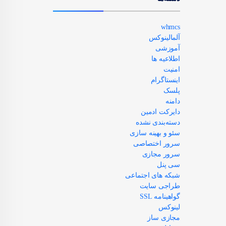
whmcs
آلمالینوکس
آموزشی
اطلاعیه ها
امنیت
اینستاگرام
پلسک
دامنه
دایرکت ادمین
دسته‌بندی نشده
سئو و بهینه سازی
سرور اختصاصی
سرور مجازی
سی پنل
شبکه های اجتماعی
طراجی سایت
گواهینامه SSL
لینوکس
مجازی ساز