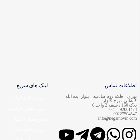
اطلاعات تماس
لینک های سریع
تهران ، فلکه دوم صادقیه ، بلوار آیت الله
سرور مجازی ایران
کاشانی ، برج گلزار
پلاک 160 ، طبقه 2 واحد 6
سرور مجازی فرانسه
92001474 - 021
09227504547
info@negarnovin.com
سرور مجازی آلمان
سرور مجازی فنلاند