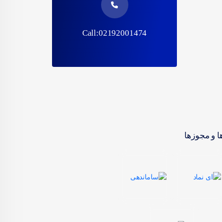
Call:02192001474
ا و مجوزها