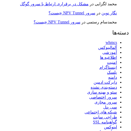
محمد لگزایی
در
مشکل در برقراری ارتباط با سرور گوگل
نگار نوین
در
سرور NPV Tunnel چیست؟
محمدسام رستمی
در
سرور NPV Tunnel چیست؟
دسته‌ها
whmcs
آلمالینوکس
آموزشی
اطلاعیه ها
امنیت
اینستاگرام
پلسک
دامنه
دایرکت ادمین
دسته‌بندی نشده
سئو و بهینه سازی
سرور اختصاصی
سرور مجازی
سی پنل
شبکه های اجتماعی
طراجی سایت
گواهینامه SSL
لینوکس