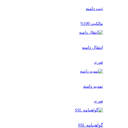
ثبت دامنه
مالکیت 100%
انتقال دامنه
فوری
تمدید دامنه
فوری
گواهینامه SSL