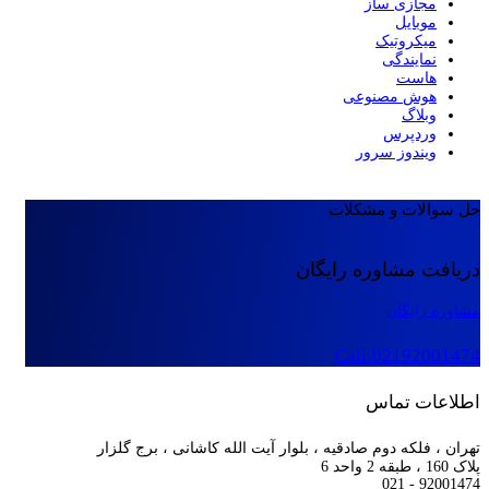
مجازی ساز
موبایل
میکروتیک
نمایندگی
هاست
هوش مصنوعی
وبلاگ
وردپرس
ویندوز سرور
حل سوالات و مشکلات
دریافت مشاوره رایگان
مشاوره رایگان
Call:02192001474
اطلاعات تماس
تهران ، فلکه دوم صادقیه ، بلوار آیت الله کاشانی ، برج گلزار
پلاک 160 ، طبقه 2 واحد 6
92001474 - 021