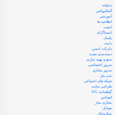
whmcs
آلمالینوکس
آموزشی
اطلاعیه ها
امنیت
اینستاگرام
پلسک
دامنه
دایرکت ادمین
دسته‌بندی نشده
سئو و بهینه سازی
سرور اختصاصی
سرور مجازی
سی پنل
شبکه های اجتماعی
طراجی سایت
گواهینامه SSL
لینوکس
مجازی ساز
موبایل
میکروتیک