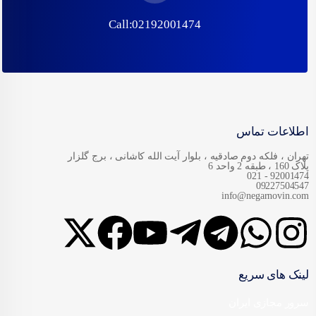
Call:02192001474
اطلاعات تماس
تهران ، فلکه دوم صادقیه ، بلوار آیت الله کاشانی ، برج گلزار
پلاک 160 ، طبقه 2 واحد 6
92001474 - 021
09227504547
info@negarnovin.com
لینک های سریع
سرور مجازی ایران