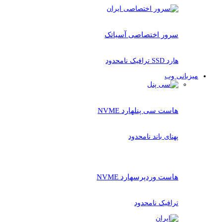
سرور اختصاصی آسیاتک
هارد SSD ترافیک نامحدود
میزبانی وب
هاست سی پنل
هارد NVME
پهنای باند نامحدود
هاست وردپرس
هارد NVME
ترافیک نامحدود