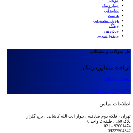
موبایل
میکروتیک
نمایندگی
هاست
هوش مصنوعی
وبلاگ
وردپرس
ویندوز سرور
حل سوالات و مشکلات
دریافت مشاوره رایگان
مشاوره رایگان
Call:02192001474
اطلاعات تماس
تهران ، فلکه دوم صادقیه ، بلوار آیت الله کاشانی ، برج گلزار
پلاک 160 ، طبقه 2 واحد 6
92001474 - 021
09227504547