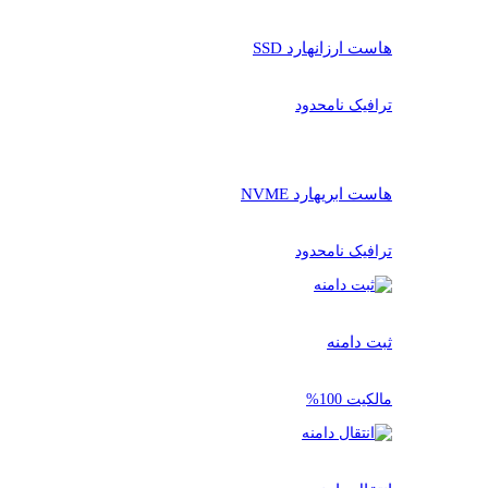
هاست ارزان
هارد SSD
ترافیک نامحدود
هاست ابری
هارد NVME
ترافیک نامحدود
ثبت دامنه
مالکیت 100%