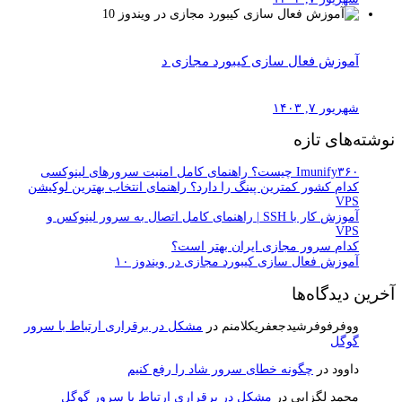
آموزش فعال سازی کیبورد مجازی د
شهریور ۷, ۱۴۰۳
نوشته‌های تازه
Imunify۳۶۰ چیست؟ راهنمای کامل امنیت سرورهای لینوکسی
کدام کشور کمترین پینگ را دارد؟ راهنمای انتخاب بهترین لوکیشن
VPS
آموزش کار با SSH | راهنمای کامل اتصال به سرور لینوکس و
VPS
کدام سرور مجازی ایران بهتر است؟
آموزش فعال سازی کیبورد مجازی در ویندوز ۱۰
آخرین دیدگاه‌ها
ووفرفوفرشیدجعفریکلامنم
در
مشکل در برقراری ارتباط با سرور
گوگل
داوود
در
چگونه خطای سرور شاد را رفع کنیم
محمد لگزایی
در
مشکل در برقراری ارتباط با سرور گوگل