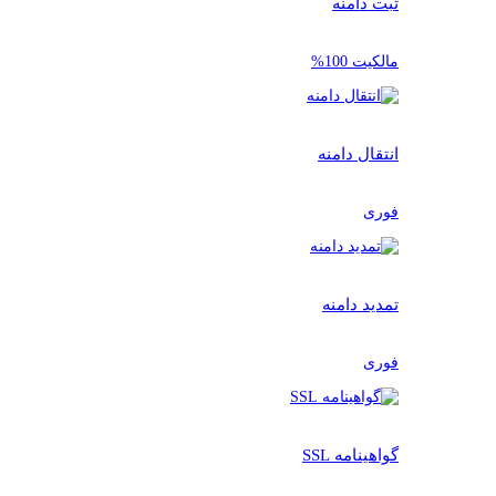
ثبت دامنه
مالکیت 100%
انتقال دامنه
فوری
تمدید دامنه
فوری
گواهینامه SSL