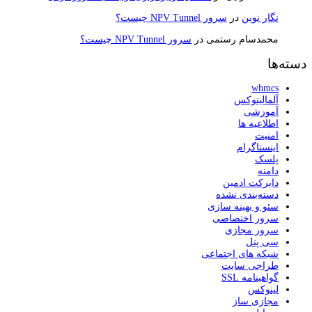
نگار نوین
در
سرور NPV Tunnel چیست؟
محمدسام رستمی
در
سرور NPV Tunnel چیست؟
دسته‌ها
whmcs
آلمالینوکس
آموزشی
اطلاعیه ها
امنیت
اینستاگرام
پلسک
دامنه
دایرکت ادمین
دسته‌بندی نشده
سئو و بهینه سازی
سرور اختصاصی
سرور مجازی
سی پنل
شبکه های اجتماعی
طراجی سایت
گواهینامه SSL
لینوکس
مجازی ساز