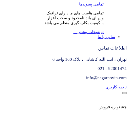
تمامی پسوندها
تمامی هاست های ما دارای ترافیک
و پهنای باند نامحدود و سخت افزار
با کیفیت بکاپ گیری منظم می باشد
توضیحات بیشتر ...
تماس با ما
اطلاعات تماس
تهران ، آیت الله کاشانی ، پلاک 160 واحد 6
92001474 - 021
info@negarnovin.com
ناحیه کاربری
جشنواره فروش