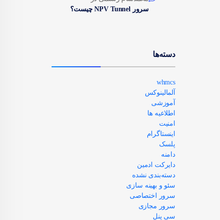
سرور NPV Tunnel چیست؟
دسته‌ها
whmcs
آلمالینوکس
آموزشی
اطلاعیه ها
امنیت
اینستاگرام
پلسک
دامنه
دایرکت ادمین
دسته‌بندی نشده
سئو و بهینه سازی
سرور اختصاصی
سرور مجازی
سی پنل