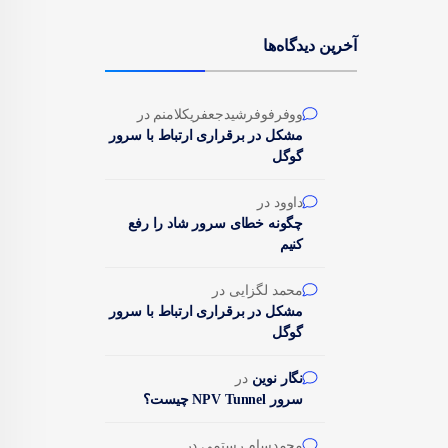
آخرین دیدگاه‌ها
ووفرفوفرشیدجعفریکلامنم
در
مشکل در برقراری ارتباط با سرور
گوگل
داوود
در
چگونه خطای سرور شاد را رفع
کنیم
محمد لگزایی
در
مشکل در برقراری ارتباط با سرور
گوگل
نگار نوین
در
سرور NPV Tunnel چیست؟
محمدسام رستمی
در