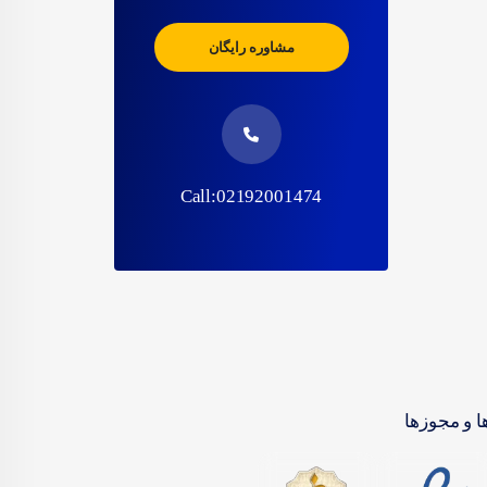
مشاوره رایگان
Call:02192001474
ا و مجوزها