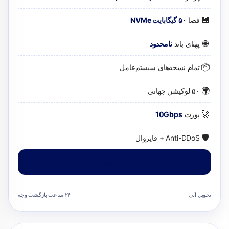
💾
فضا
۵۰ گیگابایت NVMe
🌐
پهنای باند
نامحدود
📦
تمام نسخه‌های سیستم‌عامل
🌍
۵۰ لوکیشن جهانی
🚀
پورت
10Gbps
🛡️
Anti-DDoS + فایروال
سفارش دهید
تحویل آنی
۲۴ ساعت بازگشت وجه