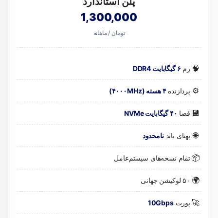
پلن استاندارد
1,300,000
تومان / ماهانه
🧠
رم
۶ گیگابایت DDR4
⚙️
پردازنده
۴ هسته (۴۰۰۰MHz)
💾
فضا
۴۰ گیگابایت NVMe
🌐
پهنای باند
نامحدود
📦
تمام نسخه‌های سیستم‌عامل
🌍
۵۰ لوکیشن جهانی
🚀
پورت
10Gbps