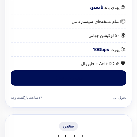
🌐
پهنای باند
نامحدود
📦
تمام نسخه‌های سیستم‌عامل
🌍
۵۰ لوکیشن جهانی
🚀
پورت
10Gbps
🛡️
Anti-DDoS + فایروال
سفارش دهید
تحویل آنی
۲۴ ساعت بازگشت وجه
استاندارد