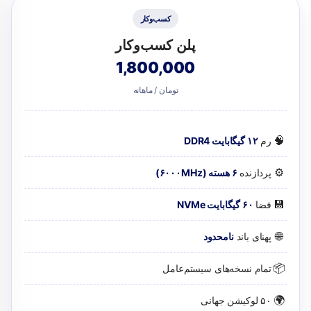
کسب‌وکار
پلن کسب‌وکار
1,800,000
تومان / ماهانه
🧠
رم
۱۲ گیگابایت DDR4
⚙️
پردازنده
۶ هسته (۶۰۰۰MHz)
💾
فضا
۶۰ گیگابایت NVMe
🌐
پهنای باند
نامحدود
📦
تمام نسخه‌های سیستم‌عامل
🌍
۵۰ لوکیشن جهانی