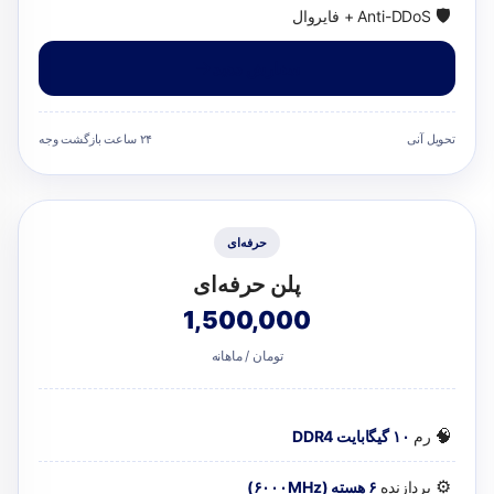
🛡️
Anti-DDoS + فایروال
سفارش دهید
تحویل آنی
۲۴ ساعت بازگشت وجه
حرفه‌ای
پلن حرفه‌ای
1,500,000
تومان / ماهانه
🧠
رم
۱۰ گیگابایت DDR4
⚙️
پردازنده
۶ هسته (۶۰۰۰MHz)