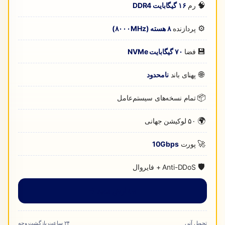
🧠
رم
۱۶ گیگابایت DDR4
⚙️
پردازنده
۸ هسته (۸۰۰۰MHz)
💾
فضا
۷۰ گیگابایت NVMe
🌐
پهنای باند
نامحدود
📦
تمام نسخه‌های سیستم‌عامل
🌍
۵۰ لوکیشن جهانی
🚀
پورت
10Gbps
🛡️
Anti-DDoS + فایروال
سفارش دهید
تحویل آنی
۲۴ ساعت بازگشت وجه