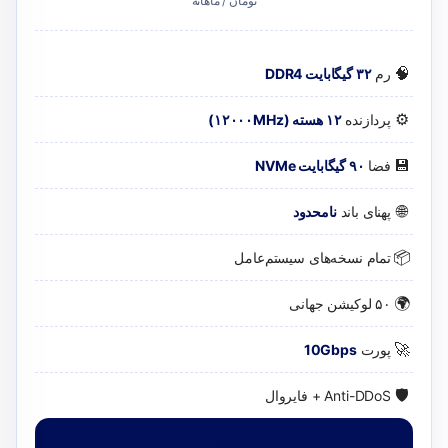
تومان / ماهانه
🧠
رم
۳۲ گیگابایت DDR4
⚙️
پردازنده
۱۲ هسته (۱۲۰۰۰MHz)
💾
فضا
۹۰ گیگابایت NVMe
🌐
پهنای باند
نامحدود
📦
تمام نسخه‌های سیستم‌عامل
🌍
۵۰ لوکیشن جهانی
🚀
پورت
10Gbps
🛡️
Anti-DDoS + فایروال
سفارش دهید