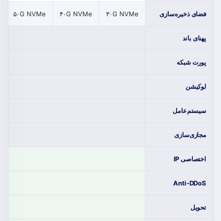
فضای ذخیره‌سازی
۳۰G NVMe
۴۰G NVMe
۵۰G NVMe
پهنای باند
پورت شبکه
لوکیشن
سیستم‌عامل
مجازی‌سازی
IP اختصاصی
Anti-DDoS
تحویل