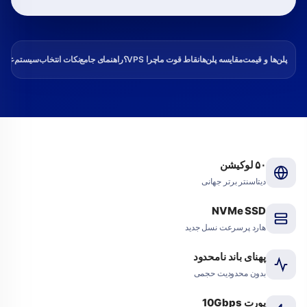
پلن‌ها و قیمت
مقایسه پلن‌ها
نقاط قوت ما
چرا VPS؟
راهنمای جامع
نکات انتخاب
سیستم‌عامل‌
۵۰ لوکیشن
دیتاسنتر برتر جهانی
NVMe SSD
هارد پرسرعت نسل جدید
پهنای باند نامحدود
بدون محدودیت حجمی
پورت 10Gbps