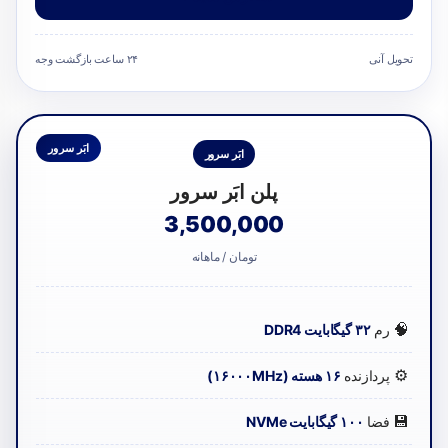
تحویل آنی
۲۴ ساعت بازگشت وجه
ابَر سرور
ابَر سرور
پلن ابَر سرور
3,500,000
تومان / ماهانه
🧠
رم
۳۲ گیگابایت DDR4
⚙️
پردازنده
۱۶ هسته (۱۶۰۰۰MHz)
💾
فضا
۱۰۰ گیگابایت NVMe