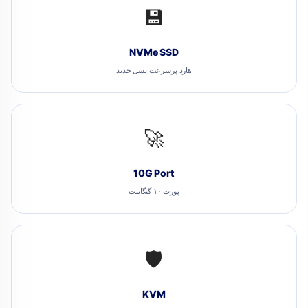
💾
NVMe SSD
هارد پرسرعت نسل جدید
🚀
10G Port
پورت ۱۰ گیگابیت
🛡️
KVM