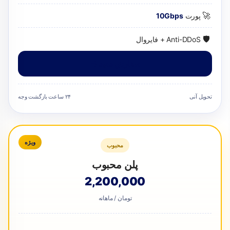
🚀
پورت
10Gbps
🛡️
Anti-DDoS + فایروال
سفارش دهید
تحویل آنی
۲۴ ساعت بازگشت وجه
ویژه
محبوب
پلن محبوب
2,200,000
تومان / ماهانه