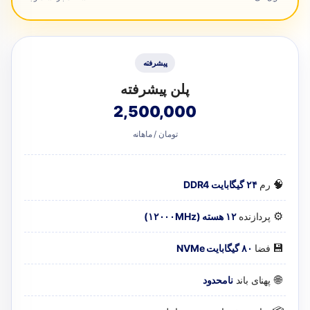
پیشرفته
پلن پیشرفته
2,500,000
تومان / ماهانه
🧠
رم
۲۴ گیگابایت DDR4
⚙️
پردازنده
۱۲ هسته (۱۲۰۰۰MHz)
💾
فضا
۸۰ گیگابایت NVMe
🌐
پهنای باند
نامحدود