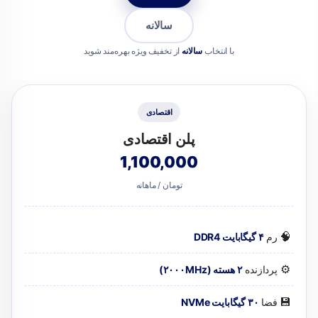
سالانه
با انتخاب
سالانه
از تخفیف ویژه بهره‌مند شوید
اقتصادی
پلن اقتصادی
1,100,000
تومان / ماهانه
🧠
رم
۴ گیگابایت DDR4
⚙️
پردازنده
۲ هسته (۲۰۰۰MHz)
💾
فضا
۳۰ گیگابایت NVMe