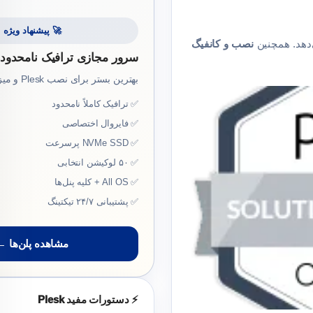
🚀 پیشنهاد ویژه
نصب و کانفیگ
سرور مجازی ترافیک نامحدود
بهترین بستر برای نصب Plesk و میزبانی حرفه‌ای!
✅ ترافیک کاملاً نامحدود
✅ فایروال اختصاصی
✅ NVMe SSD پرسرعت
✅ ۵۰ لوکیشن انتخابی
✅ All OS + کلیه پنل‌ها
✅ پشتیبانی ۲۴/۷ تیکتینگ
مشاهده پلن‌ها ←
⚡ دستورات مفید Plesk