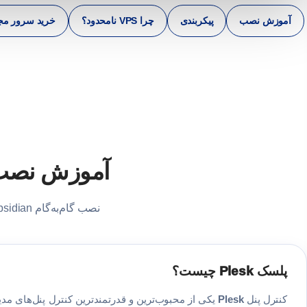
آموزش نصب
پیکربندی
چرا VPS نامحدود؟
خرید سرور مج
آموزش نصب پلسک Plesk روی 
نصب گام‌به‌گام Plesk Obsidian با installer رسمی — پشتیبانی از Ubuntu، CentOS، Debian و Rocky Linux
پلسک Plesk چیست؟
کنترل پنل
Plesk
یکی از محبوب‌ترین و قدرتمندترین کنترل پنل‌های مد