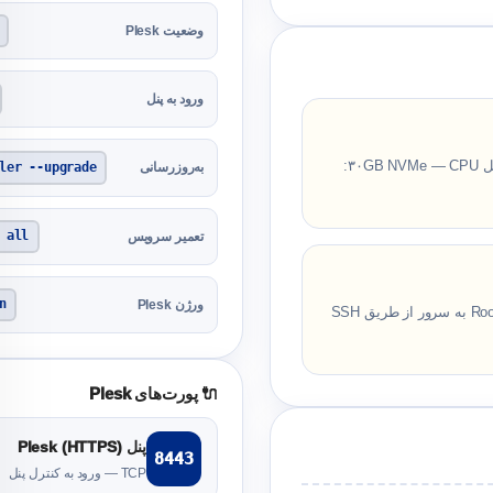
وضعیت Plesk
ورود به پنل
RAM: حداقل ۲GB (توصیه‌شده ۴GB+) — Storage: حداقل ۳۰GB NVMe — CPU:
ler --upgrade
به‌روزرسانی
 all
تعمیر سرویس
n
ورژن Plesk
🔌 پورت‌های Plesk
پنل Plesk (HTTPS)
8443
TCP — ورود به کنترل پنل