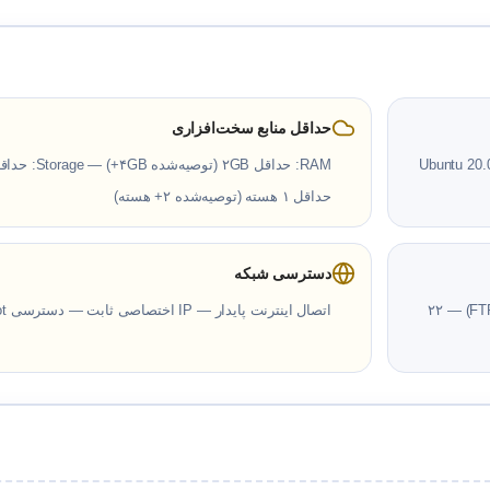
حداقل منابع سخت‌افزاری
Ubuntu 20.
حداقل ۱ هسته (توصیه‌شده ۲+ هسته)
دسترسی شبکه
۸۴۴۳ (Plesk HTTPS) — ۸۸۸۰ (Plesk HTTP) — ۸۰/۴۴۳ (وب) — ۲۱ (FTP) — ۲۲
اتصال اینترنت پایدار — IP اختصاصی ثابت — دسترسی Root به سرور از طریق SSH