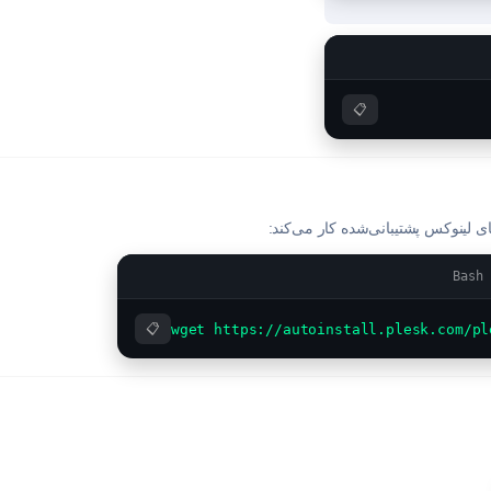
📋
Bash 
📋