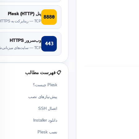
پنل Plesk (HTTP)
8880
TCP — ریدایرکت به HTTPS
وب‌سرور HTTPS
443
TCP — سایت‌های میزبانی‌شده
📋 فهرست مطالب
Plesk چیست؟
پیش‌نیازهای نصب
اتصال SSH
دانلود Installer
نصب Plesk