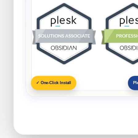
One-Click Install ✓
Pl