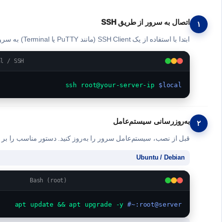
اتصال به سرور از طریق SSH
۱
ابتدا با استفاده از یک SSH Client (مانند PuTTY یا Terminal) به سرور مجازی خود متصل شوید. حتماً به‌عنوان
al / SSH
 ssh root@your-server-ip
local$
به‌روزرسانی سیستم‌عامل
۲
قبل از نصب، سیستم‌عامل سرور را به‌روز کنید. دستور مناسب را بر ا
Ubuntu / Debian
Bash (root)
 apt update && apt upgrade -y
root@server:~#