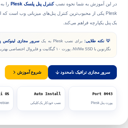
در این آموزش به شما نحوه نصب
کنترل پنل پلسک Plesk
را به‌
یک پنل یکپارچه فراهم می‌کند.
💡 نکته طلایی:
برای نصب Plesk به یک
سرور مجازی لینوکس پاید
نگارنوین با NVMe SSD، پورت ۱۰ گیگابیت و فایروال اختصاصی بهترین بستر برای اجرای Plesk است.
سرور مجازی ترافیک نامحدود
شروع آموزش
ti OS
Auto Install
Port 8443
پورت پنل Plesk
نصب خودکار یک‌کلیکی
Debian