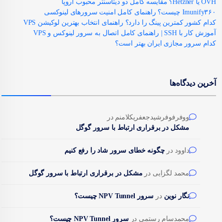
OVH یا Hetzner؟ مقایسه کامل دو دیتاسنتر محبوب اروپا
Imunify۳۶۰ چیست؟ راهنمای کامل امنیت سرورهای لینوکسی
کدام کشور کمترین پینگ را دارد؟ راهنمای انتخاب بهترین لوکیشن VPS
آموزش کار با SSH | راهنمای کامل اتصال به سرور لینوکس و VPS
کدام سرور مجازی ایران بهتر است؟
آخرین دیدگاه‌ها
ووفرفوفرشیدجعفریکلامنم
در
مشکل در برقراری ارتباط با سرور گوگل
داوود
در
چگونه خطای سرور شاد را رفع کنیم
محمد لگزایی
در
مشکل در برقراری ارتباط با سرور گوگل
نگار نوین
در
سرور NPV Tunnel چیست؟
محمدسام رستمی
در
سرور NPV Tunnel چیست؟