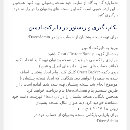
شما باید گاه به گاه از سایت خود نسخه پشتیبان تهیه کنید. همچنین
، این ایده خوبی است که این نسخه های پشتیبان را در رایانه خود
بارگیری کنید.
بکاپ گیری و ریستور در دایرکت ادمین
برای تهیه نسخه پشتیبان از حساب خود در DirectAdmin:
ورود به دایرکت ادمین
به دنبال گزینه Creat / Restore Backup باشید
مواردی را که می خواهید در نسخه پشتیبان تهیه کنید انتخاب کنید
(مانند حساب های ایمیل ، داده های ایمیل و غیره)
روی دکمه Create Backup کلیک کنید. پیام ایجاد پشتیبان اضافه
شده به صف را خواهید دید. هنگامی که ایجاد نسخه پشتیبان با
موضوع انجام شد نسخه پشتیبان تهیه شده شما آماده است ، از
طریق سیستم پیام DirectAdmin پیام دریافت خواهید کرد
همچنین بایگانی نسخه پشتیبان را در / backup / فهرست
دامنه
خود
مشاهده خواهید کرد. (به عنوان مثال: نسخه پشتیبان-
ژوئن-۱۸-۲۰۱۷-۱.tar.gz)
برای بازیابی بایگانی نسخه پشتیبان از حساب خود در
DirectAdmin: