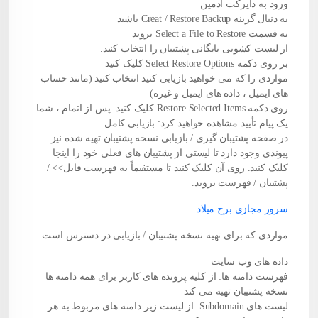
ورود به دایرکت ادمین
به دنبال گزینه Creat / Restore Backup باشید
به قسمت Select a File to Restore بروید
از لیست کشویی بایگانی پشتیبان را انتخاب کنید.
بر روی دکمه Select Restore Options کلیک کنید
مواردی را که می خواهید بازیابی کنید انتخاب کنید (مانند حساب
های ایمیل ، داده های ایمیل و غیره)
روی دکمه Restore Selected Items کلیک کنید. پس از اتمام ، شما
یک پیام تأیید مشاهده خواهید کرد: بازیابی کامل.
در صفحه پشتیبان گیری / بازیابی نسخه پشتیبان تهیه شده نیز
پیوندی وجود دارد تا لیستی از پشتیبان های فعلی خود را اینجا
کلیک کنید. روی آن کلیک کنید تا مستقیماً به فهرست فایل>> /
پشتیبان / فهرست بروید.
سرور مجازی برج میلاد
مواردی که برای تهیه نسخه پشتیبان / بازیابی در دسترس است:
داده های وب سایت
فهرست
دامنه
ها: از کلیه پرونده های کاربر برای همه دامنه ها
نسخه پشتیبان تهیه می کند
لیست های Subdomain: از لیست زیر دامنه های مربوط به هر