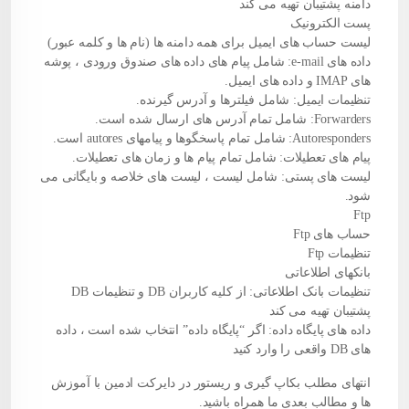
دامنه پشتیبان تهیه می کند
پست الکترونیک
لیست حساب های ایمیل برای همه دامنه ها (نام ها و کلمه عبور)
داده های e-mail: شامل پیام های داده های صندوق ورودی ، پوشه
های IMAP و داده های ایمیل.
تنظیمات ایمیل: شامل فیلترها و آدرس گیرنده.
Forwarders: شامل تمام آدرس های ارسال شده است.
Autoresponders: شامل تمام پاسخگوها و پیامهای autores است.
پیام های تعطیلات: شامل تمام پیام ها و زمان های تعطیلات.
لیست های پستی: شامل لیست ، لیست های خلاصه و بایگانی می
شود.
Ftp
حساب های Ftp
تنظیمات Ftp
بانکهای اطلاعاتی
تنظیمات بانک اطلاعاتی: از کلیه کاربران DB و تنظیمات DB
پشتیبان تهیه می کند
داده های پایگاه داده: اگر “پایگاه داده” انتخاب شده است ، داده
های DB واقعی را وارد کنید
انتهای مطلب بکاپ گیری و ریستور در دایرکت ادمین با آموزش
ها و مطالب بعدی ما همراه باشید.