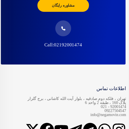
مشاوره رایگان
Call:02192001474
اطلاعات تماس
تهران ، فلکه دوم صادقیه ، بلوار آیت الله کاشانی ، برج گلزار
پلاک 160 ، طبقه 2 واحد 6
92001474 - 021
09227504547
info@negarnovin.com